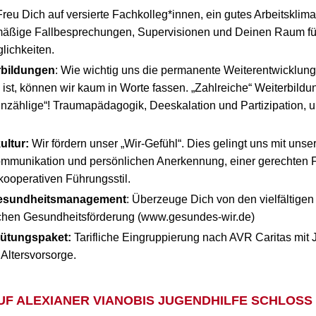
Freu Dich auf versierte Fachkolleg*innen, ein gutes Arbeitsklima,
lmäßige Fallbesprechungen, Supervisionen und Deinen Raum fü
lichkeiten.
rbildungen
: Wie wichtig uns die permanente Weiterentwicklung
n ist, können wir kaum in Worte fassen. „Zahlreiche“ Weiterbild
unzählige“! Traumapädagogik, Deeskalation und Partizipation, 
ultur:
Wir fördern unser „Wir-Gefühl“. Dies gelingt uns mit unser
mmunikation und persönlichen Anerkennung, einer gerechten Fe
ooperativen Führungsstil.
Gesundheitsmanagement
: Überzeuge Dich von den vielfältig
lichen Gesundheitsförderung (www.gesundes-wir.de)
gütungspaket:
Tarifliche Eingruppierung nach AVR Caritas mi
 Altersvorsorge.
 AUF ALEXIANER VIANOBIS JUGENDHILFE SCHLOSS