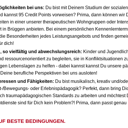
glichkeiten bei uns:
Du bist mit Deinem Studium der sozialen 
und kannst 95 Credit Points vorweisen? Prima, dann können wir D
eiten in einer unserer therapeutischen Wohngruppen oder Inte
 in Brüggen anbieten. Bei einem persönlichen Kennenlerntermi
 die Besonderheiten jedes Leistungsangebots und finden gemei
r dich!
 so vielfältig und abwechslungsreich:
Kinder und Jugendlich
 ressourcenorientiert zu begleiten, sie in Konfliktsituationen z
rigen Lebenslagen zu helfen - dabei kannst kannst Du unsere 
 Deine berufliche Perspektiven bei uns ausloten!
teressen und Fähigkeiten:
Du bist musikalisch, kreativ und/ode
t-/Bewegungs- oder Erlebnispädagogik? Perfekt, dann bring Dic
ach traumapädagogischen Standards zu arbeiten und möchtest 
chtdienste sind für Dich kein Problem?! Prima, dann passt gena
AUF BESTE BEDINGUNGEN.