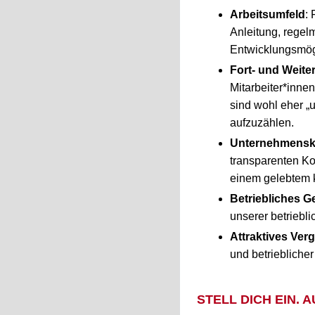
Arbeitsumfeld
: 
Anleitung, rege
Entwicklungsmög
Fort- und Weite
Mitarbeiter*inne
sind wohl eher „
aufzuzählen.
Unternehmensk
transparenten Ko
einem gelebtem k
Betriebliches 
unserer betrieb
Attraktives Ver
und betrieblicher
STELL DICH EIN.