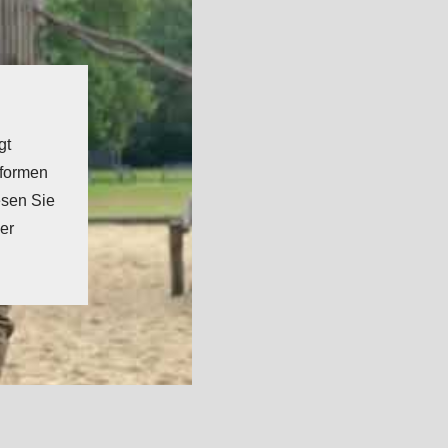
gt
tformen
esen Sie
er