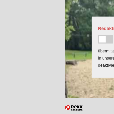
Redakti
übermitt
in unser
deaktivie