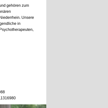
g und gehören zum
ionären
 Niederrhein. Unsere
gendliche in
 Psychotherapeuten,
988
 11316980