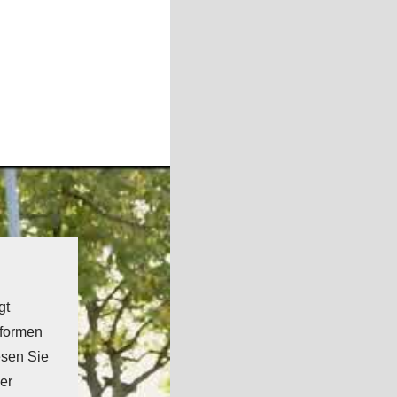
gt
tformen
esen Sie
er