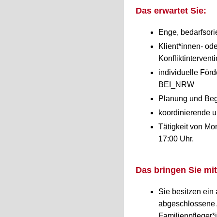
Das erwartet Sie:
Enge, bedarfsori
Klient*innen- od
Konfliktinterven
individuelle För
BEI_NRW
Planung und Begl
koordinierende u
Tätigkeit von Mo
17:00 Uhr.
Das bringen Sie mit
Sie besitzen ein
abgeschlossene A
Familienpfleger*