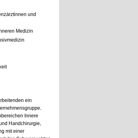
tenzärztinnen und
Inneren Medizin
ensivmedizin
eit
rbeitenden ein
Unternehmensgruppe.
hbereichen Innere
 und Handchirurgie,
g mit einer