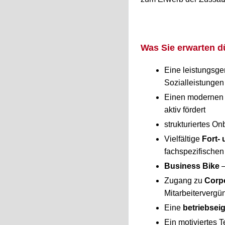
Was Sie erwarten d
Eine leistungsge
Sozialleistungen
Einen modernen u
aktiv fördert
strukturiertes 
Vielfältige
Fort-
fachspezifischen
Business Bike
–
Zugang zu
Corpo
Mitarbeitervergü
Eine
betriebsei
Ein motiviertes 