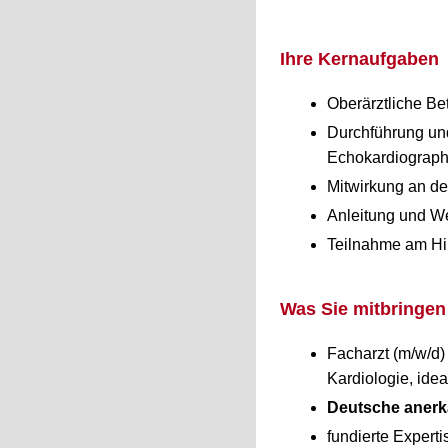
Ihre Kernaufgaben
Oberärztliche Be
Durchführung un
Echokardiographi
Mitwirkung an d
Anleitung und We
Teilnahme am Hi
Was Sie mitbringen
Facharzt (m/w/d) 
Kardiologie, idea
Deutsche anerk
fundierte Expert