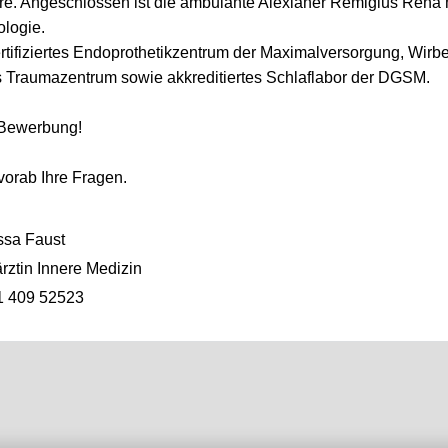
re. Angeschlossen ist die ambulante Alexianer Remigius Reha
logie.
rtifiziertes Endoprothetikzentrum der Maximalversorgung, Wirb
s Traumazentrum sowie akkreditiertes Schlaflabor der DGSM.
e Bewerbung!
vorab Ihre Fragen.
sa Faust
rztin Innere Medizin
1 409 52523