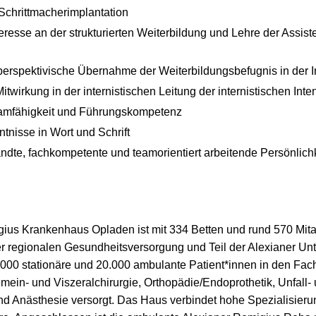
 Schrittmacherimplantation
eresse an der strukturierten Weiterbildung und Lehre der Assis
e perspektivische Übernahme der Weiterbildungsbefugnis in der 
Mitwirkung in der internistischen Leitung der internistischen Int
mfähigkeit und Führungskompetenz
tnisse in Wort und Schrift
dte, fachkompetente und teamorientiert arbeitende Persönlichk
gius Krankenhaus Opladen ist mit 334 Betten und rund 570 Mita
der regionalen Gesundheitsversorgung und Teil der Alexianer 
.000 stationäre und 20.000 ambulante Patient*innen in den Fac
gemein- und Viszeralchirurgie, Orthopädie/Endoprothetik, Unfall-
d Anästhesie versorgt. Das Haus verbindet hohe Spezialisierun