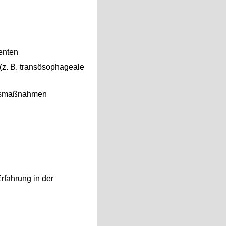
enten
(z. B. transösophageale
ungsmaßnahmen
Erfahrung in der