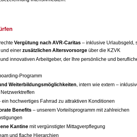
ürfen
rechte
Vergütung nach AVR-Caritas
– inklusive Urlaubsgeld, 
 und einer
zusätzlichen Altersvorsorge
über die KZVK
nd innovativen Arbeitgeber, der Ihre persönliche und beruflic
Onboarding-Programm
 und Weiterbildungsmöglichkeiten
, intern wie extern – inklus
 Netzwerktreffen
 ein hochwertiges Fahrrad zu attraktiven Konditionen
rate Benefits
– unserem Vorteilsprogramm mit zahlreichen
nstigungen
gene Kantine
mit vergünstigter Mittagverpflegung
Team und flache Hierarchien