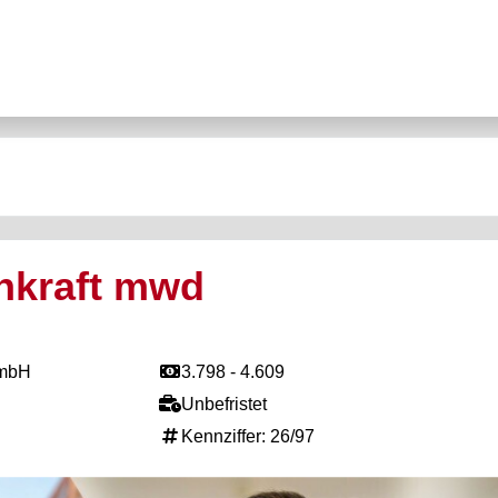
hkraft mwd
GmbH
3.798 - 4.609
Unbefristet
Kennziffer: 26/97