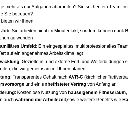
ge mehr als nur Aufgaben abarbeiten? Sie suchen ein Team, in d
ie Sie betreuen?
bieten wir Ihnen.
n Job
: Sie arbeiten nicht im Minutentakt, sondern können dank
B
nschen aufwenden
amiliäres Umfeld
: Ein eingespieltes, multiprofessionelles Tea
Wert auf ein angenehmes Arbeitsklima legt
twicklung
: Gezielte in- und externe Fort- und Weiterbildungen 
eiten, die wir gemeinsam mit Ihnen planen
ütung
: Transparentes Gehalt nach
AVR-C
(kirchlicher Tarifvertr
tersvorsorge
und ein
unbefristeter Vertrag
von Anfang an
rderung
: Kostenlose Nutzung von
hauseigenem Fitnessraum,
en auch
während der Arbeitszeit
,sowie weitere Benefits wie
Ha