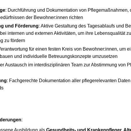
ege
: Durchführung und Dokumentation von Pflegemaßnahmen, d
dürfnissen der Bewohner:innen richten
ung und Förderung
: Aktive Gestaltung des Tagesablaufs und Be
ei internen und externen Aktivitäten, um ihre Lebensqualität zu
g zu fördern
Verantwortung für einen festen Kreis von Bewohner:innen, um ei
bauen und individuelle Betreuungskonzepte umzusetzen
er Austausch im interdisziplinären Team zur Abstimmung von Pf
ung
: Fachgerechte Dokumentation aller pflegerelevanten Daten
ds
rderungen
:
ssene Ausbildung als
Gesundheits- und Krankenpfleger, Alt