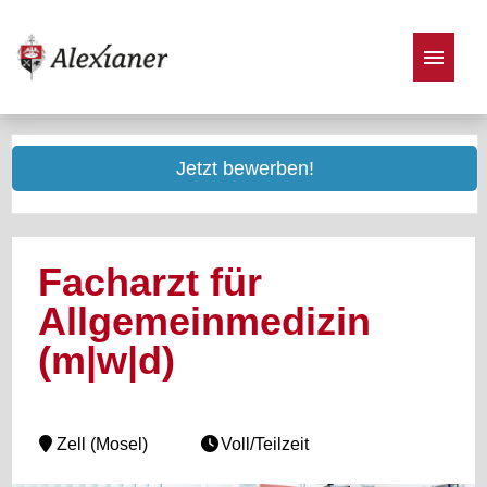
Stellenangebote
Jetzt bewerben!
Facharzt für
Allgemeinmedizin
(m|w|d)
Zell (Mosel)
Voll/Teilzeit