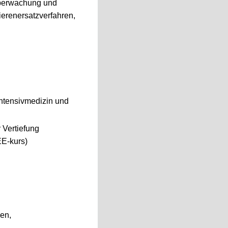
 Überwachung und
ierenersatzverfahren,
ntensivmedizin und
 Vertiefung
EE-kurs)
nen,