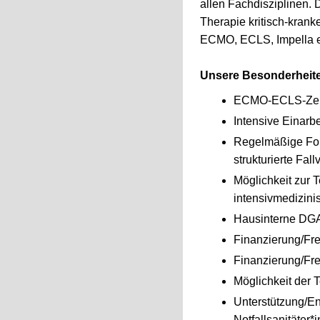
allen Fachdisziplinen. 
Therapie kritisch-krank
ECMO, ECLS, Impella et
Unsere Besonderheit
ECMO-ECLS-Zent
Intensive Einarb
Regelmäßige For
strukturierte Fall
Möglichkeit zur 
intensivmedizini
Hausinterne DGAI
Finanzierung/Frei
Finanzierung/Fre
Möglichkeit der 
Unterstützung/En
Notfallsanitäter