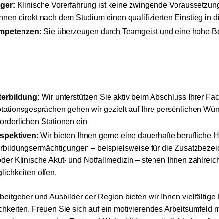
iger:
Klinische Vorerfahrung ist keine zwingende Voraussetzun
nnen direkt nach dem Studium einen qualifizierten Einstieg in d
mpetenzen:
Sie überzeugen durch Teamgeist und eine hohe Be
iterbildung:
Wir unterstützen Sie aktiv beim Abschluss Ihrer Fac
ationsgesprächen gehen wir gezielt auf Ihre persönlichen Wüns
orderlichen Stationen ein.
rspektiven
: Wir bieten Ihnen gerne eine dauerhafte berufliche 
terbildungsermächtigungen – beispielsweise für die Zusatzbez
oder Klinische Akut- und Notfallmedizin – stehen Ihnen zahlreic
ichkeiten offen.
beitgeber und Ausbilder der Region bieten wir Ihnen vielfältige 
keiten. Freuen Sie sich auf ein motivierendes Arbeitsumfeld m