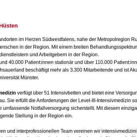
 Hüsten
ndorten im Herzen Südwestfalens, nahe der Metropolregion Ru
e Menschen in der Region. Mit einem breiten Behandlungsspektru
ienstleistern und Arbeitgebern in der Region.
rund 40.000 Patient:innen stationär und über 110.000 Patient:i
hsauerland beschäftigt mehr als 3.300 Mitarbeitende und ist A
iversität Münster.
vmedizin
verfügt über 51 Intensivbetten und bietet eine Versorgu
 Sie erfüllt die Anforderungen der Level-III-Intensivmedizin sow
e umfassende Notfallversorgung sicherstellt. Mit diesem einzig
agende Stellung in der Region ein.
ären und interprofessionellen Team vereinen wir intensivmediz