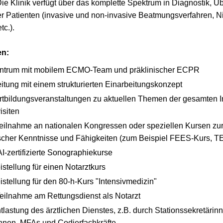
Die Klinik verfügt über das komplette Spektrum in Diagnostik,
er Patienten (invasive und non-invasive Beatmungsverfahren, N
c.).
en:
rum mit mobilem ECMO-Team und präklinischer ECPR
eitung mit einem strukturierten Einarbeitungskonzept
tbildungsveranstaltungen zu aktuellen Themen der gesamten I
visiten
Teilnahme an nationalen Kongressen oder speziellen Kursen zur
scher Kenntnisse und Fähigkeiten (zum Beispiel FEES-Kurs, T
-zertifizierte Sonographiekurse
stellung für einen Notarztkurs
istellung für den 80-h-Kurs "Intensivmedizin"
Teilnahme am Rettungsdienst als Notarzt
tlastung des ärztlichen Dienstes, z.B. durch Stationssekretärin
*innen, MFAs und Codierfachkräfte