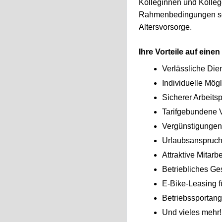
Kolleginnen und Kolleg
Rahmenbedingungen sowi
Altersvorsorge.
Ihre Vorteile auf einen
Verlässliche Dien
Individuelle Mögl
Sicherer Arbeitsp
Tarifgebundene V
Vergünstigungen f
Urlaubsanspruch
Attraktive Mitar
Betriebliches G
E-Bike-Leasing fü
Betriebssportan
Und vieles mehr!