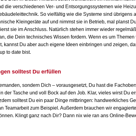
d die verschiedenen Ver- und Entsorgungssystemen wie Heizu
bäudeleittechnik. So vielfältig wie die Systeme sind übrigens
hnische Kleingeräte auf und nimmst sie in Betrieb, mal planst D
ierst sie im Anschluss. Natürlich stehen immer wieder regelmä
, die Dein technisches Wissen fordern. Wenn es um Themen 
t, kannst Du aber auch eigene Ideen einbringen und zeigen, d
 to date bist.
en solltest Du erfüllen
djemanden, sondern Dich – vorausgesetzt, Du hast die Fachober
n der Tasche und voll Bock auf den Job. Klar, vieles wirst Du er
tzdem solltest Du ein paar Dinge mitbringen: handwerkliches Ge
n Teamarbeit zum Beispiel. Außerdem brauchen wir engagierte u
 können. Klingt ganz nach Dir? Dann nix wie ran ans Online-Bew