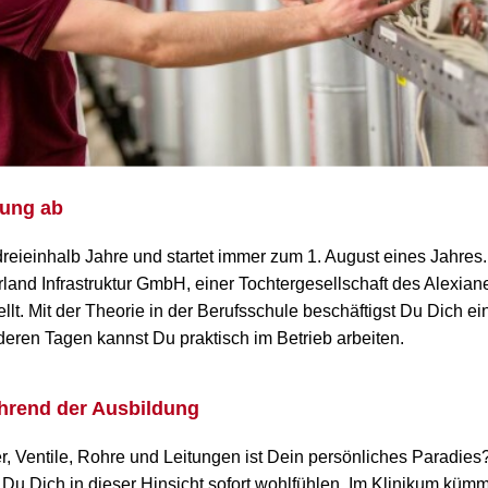
dung ab
reieinhalb Jahre und startet immer zum 1. August eines Jahres. I
and Infrastruktur GmbH, einer Tochtergesellschaft des Alexian
lt. Mit der Theorie in der Berufsschule beschäftigst Du Dich ei
eren Tagen kannst Du praktisch im Betrieb arbeiten.
hrend der Ausbildung
er, Ventile, Rohre und Leitungen ist Dein persönliches Paradies
t Du Dich in dieser Hinsicht sofort wohlfühlen. Im Klinikum küm